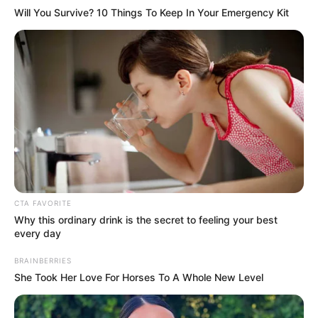
– Mennyi a lázam doki?
– 39.9 fok.
– Az sok?
– Nagyon.