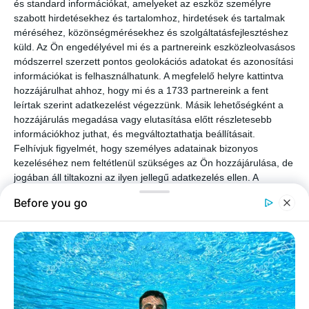
és standard információkat, amelyeket az eszköz személyre
szabott hirdetésekhez és tartalomhoz, hirdetések és tartalmak
méréséhez, közönségmérésekhez és szolgáltatásfejlesztéshez
küld.
Az Ön engedélyével mi és a partnereink eszközleolvasásos
módszerrel szerzett pontos geolokációs adatokat és azonosítási
információkat is felhasználhatunk. A megfelelő helyre kattintva
hozzájárulhat ahhoz, hogy mi és a 1733 partnereink a fent
leírtak szerint adatkezelést végezzünk. Másik lehetőségként a
hozzájárulás megadása vagy elutasítása előtt részletesebb
információkhoz juthat, és megváltoztathatja beállításait.
Felhívjuk figyelmét, hogy személyes adatainak bizonyos
kezeléséhez nem feltétlenül szükséges az Ön hozzájárulása, de
jogában áll tiltakozni az ilyen jellegű adatkezelés ellen. A
beállításai csak erre a weboldalra érvényesek. Bármikor
megváltoztathatja a preferenciáit, vagy visszavonhatja
hozzájárulását, ha visszatér erre az oldalra, és rákattint az oldal
alján található "Adatvédelem" gombra.
– Magas?
– Igen, nálam egy jó fejjel magasabb..