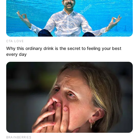
+1 vicc:
A sportolót beviszik a kórházba. A nővér kiveszi a lázmérőt, és odaadja
az orvosnak.