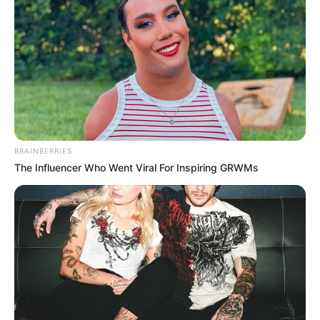
– És mennyi a világcsúcs?