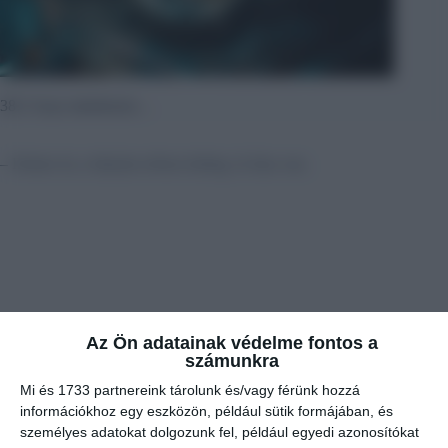
38,5 Anya mindenem…
– Doktor úr, a bátyám erősen köhög, és láza van.
Az Ön adatainak védelme fontos a
számunkra
Mi és 1733 partnereink tárolunk és/vagy férünk hozzá
információkhoz egy eszközön, például sütik formájában, és
személyes adatokat dolgozunk fel, például egyedi azonosítókat