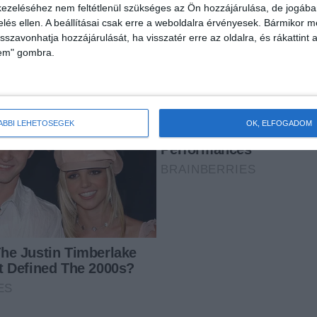
ezeléséhez nem feltétlenül szükséges az Ön hozzájárulása, de jogában 
zelés ellen. A beállításai csak erre a weboldalra érvényesek. Bármikor m
isszavonhatja hozzájárulását, ha visszatér erre az oldalra, és rákattint a
lem" gombra.
ÁBBI LEHETŐSÉGEK
OK, ELFOGADOM