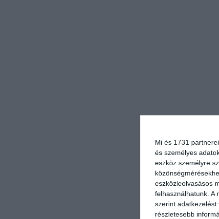
Mi és 1731 partnerei
és személyes adatoka
eszköz személyre sz
közönségmérésekhez 
eszközleolvasásos mó
felhasználhatunk. A 
szerint adatkezelést
részletesebb informác