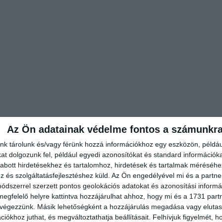
Az Ön adatainak védelme fontos a számunkr
nk tárolunk és/vagy férünk hozzá információkhoz egy eszközön, példáu
t dolgozunk fel, például egyedi azonosítókat és standard információk
abott hirdetésekhez és tartalomhoz, hirdetések és tartalmak méréséhe
és szolgáltatásfejlesztéshez küld.
Az Ön engedélyével mi és a partne
dszerrel szerzett pontos geolokációs adatokat és azonosítási informác
megfelelő helyre kattintva hozzájárulhat ahhoz, hogy mi és a 1731 partne
 végezzünk. Másik lehetőségként a hozzájárulás megadása vagy elutasí
iókhoz juthat, és megváltoztathatja beállításait.
Felhívjuk figyelmét, 