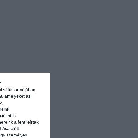
a
l sütik formájában,
at, amelyeket az
z,
reink
iókat is
reink a fent leírtak
tása előtt
hogy személyes