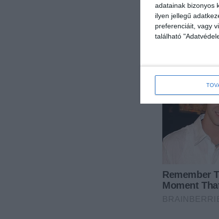
adatainak bizonyos k
ilyen jellegű adatke
preferenciáit, vagy v
található "Adatvéde
TOV