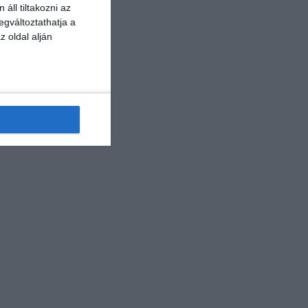
áll tiltakozni az
egváltoztathatja a
z oldal alján