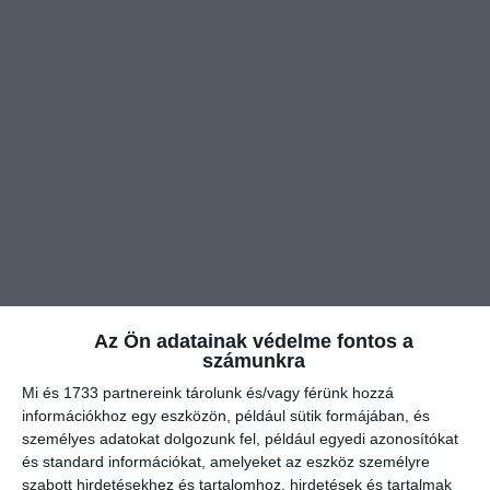
Az Ön adatainak védelme fontos a
Bocs, megyek.
számunkra
Mi és 1733 partnereink tárolunk és/vagy férünk hozzá
információkhoz egy eszközön, például sütik formájában, és
személyes adatokat dolgozunk fel, például egyedi azonosítókat
és standard információkat, amelyeket az eszköz személyre
szabott hirdetésekhez és tartalomhoz, hirdetések és tartalmak