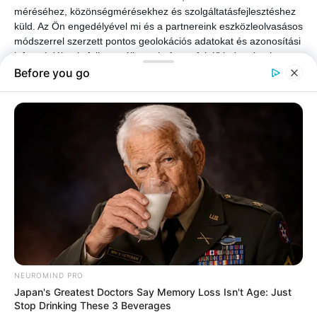
méréséhez, közönségmérésekhez és szolgáltatásfejlesztéshez
küld.
Az Ön engedélyével mi és a partnereink eszközleolvasásos
módszerrel szerzett pontos geolokációs adatokat és azonosítási
információkat is felhasználhatunk. A megfelelő helyre kattintva
hozzájárulhat ahhoz, hogy mi és a 1733 partnereink a fent
leírtak szerint adatkezelést végezzünk. Másik lehetőségként a
hozzájárulás megadása vagy elutasítása előtt részletesebb
információkhoz juthat, és megváltoztathatja beállításait.
Felhívjuk figyelmét, hogy személyes adatainak bizonyos
kezeléséhez nem feltétlenül szükséges az Ön hozzájárulása, de
jogában áll tiltakozni az ilyen jellegű adatkezelés ellen. A
beállításai csak erre a weboldalra érvényesek. Bármikor
megváltoztathatja a preferenciáit, vagy visszavonhatja
hozzájárulását, ha visszatér erre az oldalra, és rákattint az oldal
alján található "Adatvédelem" gombra.