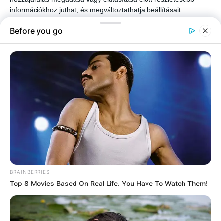
információkhoz juthat, és megváltoztathatja beállításait.
Felhívjuk figyelmét, hogy személyes adatainak bizonyos
kezeléséhez nem feltétlenül szükséges az Ön hozzájárulása, de
jogában áll tiltakozni az ilyen jellegű adatkezelés ellen. A
beállításai csak erre a weboldalra érvényesek. Bármikor
megváltoztathatja a preferenciáit, vagy visszavonhatja
hozzájárulását, ha visszatér erre az oldalra, és rákattint az oldal
alján található "Adatvédelem" gombra.