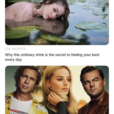
A fiú bólint, elmosolyodik:
– Nem baj.
Erre a lány hirtelen elérzékenyül, megremeg a hangja, és elsírja magát.
– Jaj… nekem ez az első eset…
A fiú megijed:
– Az első randid?
– Nem – szipogja a lány. – Az első alkalom, hogy valaki elhiszi.