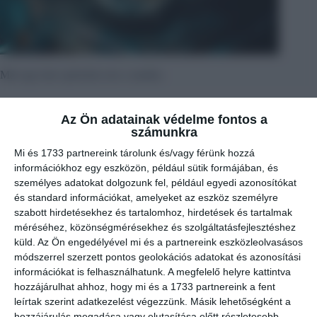
Már egy hete spórolok erre a randira
Az első randevún ülnek egy kávézóban, kicsit feszengve, kicsit
Az Ön adatainak védelme fontos a
izgatottan. A lány hosszan kevergeti a kávéját, majd komoly arccal
számunkra
megszólal:
Mi és 1733 partnereink tárolunk és/vagy férünk hozzá
– Jobb, ha tudod… én nem vagyok olyan lány, aki odaadja magát az
első találkozáskor.
információkhoz egy eszközön, például sütik formájában, és
személyes adatokat dolgozunk fel, például egyedi azonosítókat
és standard információkat, amelyeket az eszköz személyre
szabott hirdetésekhez és tartalomhoz, hirdetések és tartalmak
méréséhez, közönségmérésekhez és szolgáltatásfejlesztéshez
küld.
Az Ön engedélyével mi és a partnereink eszközleolvasásos
módszerrel szerzett pontos geolokációs adatokat és azonosítási
információkat is felhasználhatunk. A megfelelő helyre kattintva
hozzájárulhat ahhoz, hogy mi és a 1733 partnereink a fent
leírtak szerint adatkezelést végezzünk. Másik lehetőségként a
hozzájárulás megadása vagy elutasítása előtt részletesebb