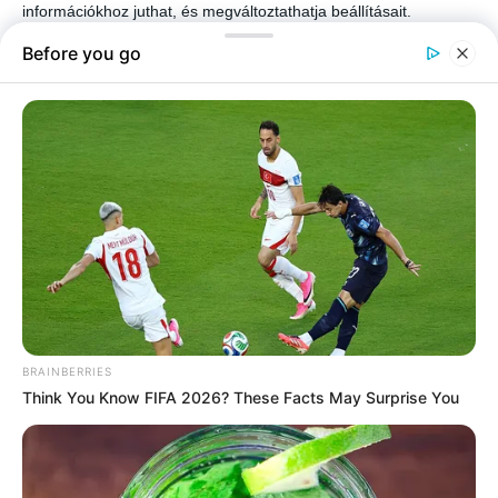
információkhoz juthat, és megváltoztathatja beállításait.
Felhívjuk figyelmét, hogy személyes adatainak bizonyos
kezeléséhez nem feltétlenül szükséges az Ön hozzájárulása, de
jogában áll tiltakozni az ilyen jellegű adatkezelés ellen. A
beállításai csak erre a weboldalra érvényesek. Bármikor
megváltoztathatja a preferenciáit, vagy visszavonhatja
hozzájárulását, ha visszatér erre az oldalra, és rákattint az oldal
alján található "Adatvédelem" gombra.