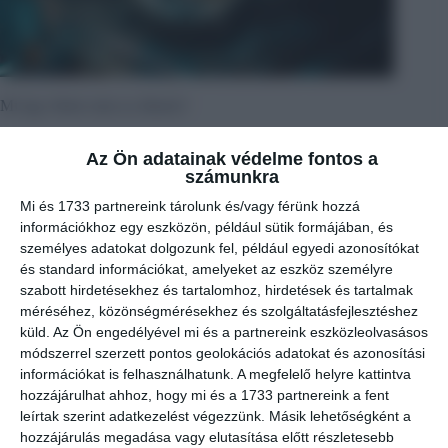
Mi úgy élünk mint az állatok?
Az Ön adatainak védelme fontos a
számunkra
Mi és 1733 partnereink tárolunk és/vagy férünk hozzá
információkhoz egy eszközön, például sütik formájában, és
személyes adatokat dolgozunk fel, például egyedi azonosítókat
és standard információkat, amelyeket az eszköz személyre
szabott hirdetésekhez és tartalomhoz, hirdetések és tartalmak
méréséhez, közönségmérésekhez és szolgáltatásfejlesztéshez
küld.
Az Ön engedélyével mi és a partnereink eszközleolvasásos
módszerrel szerzett pontos geolokációs adatokat és azonosítási
információkat is felhasználhatunk. A megfelelő helyre kattintva
hozzájárulhat ahhoz, hogy mi és a 1733 partnereink a fent
leírtak szerint adatkezelést végezzünk. Másik lehetőségként a
hozzájárulás megadása vagy elutasítása előtt részletesebb