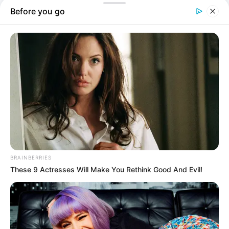
Felhívjuk figyelmét, hogy személyes adatainak bizonyos
kezeléséhez nem feltétlenül szükséges az Ön hozzájárulása, de
jogában áll tiltakozni az ilyen jellegű adatkezelés ellen. A
beállításai csak erre a weboldalra érvényesek. Bármikor
megváltoztathatja a preferenciáit, vagy visszavonhatja
hozzájárulását, ha visszatér erre az oldalra, és rákattint az oldal
alján található "Adatvédelem" gombra.