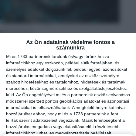
Miből telt neked…
Az Ön adatainak védelme fontos a
számunkra
Mi és 1733 partnereink tárolunk és/vagy férünk hozzá
információkhoz egy eszközön, például sütik formájában, és
személyes adatokat dolgozunk fel, például egyedi azonosítókat
és standard információkat, amelyeket az eszköz személyre
szabott hirdetésekhez és tartalomhoz, hirdetések és tartalmak
méréséhez, közönségmérésekhez és szolgáltatásfejlesztéshez
küld.
Az Ön engedélyével mi és a partnereink eszközleolvasásos
módszerrel szerzett pontos geolokációs adatokat és azonosítási
információkat is felhasználhatunk. A megfelelő helyre kattintva
hozzájárulhat ahhoz, hogy mi és a 1733 partnereink a fent
leírtak szerint adatkezelést végezzünk. Másik lehetőségként a
hozzájárulás megadása vagy elutasítása előtt részletesebb
információkhoz juthat, és megváltoztathatja beállításait.