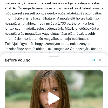
méréséhez, közönségmérésekhez és szolgáltatásfejlesztéshez
küld.
Az Ön engedélyével mi és a partnereink eszközleolvasásos
módszerrel szerzett pontos geolokációs adatokat és azonosítási
információkat is felhasználhatunk. A megfelelő helyre kattintva
hozzájárulhat ahhoz, hogy mi és a 1733 partnereink a fent
leírtak szerint adatkezelést végezzünk. Másik lehetőségként a
hozzájárulás megadása vagy elutasítása előtt részletesebb
információkhoz juthat, és megváltoztathatja beállításait.
Felhívjuk figyelmét, hogy személyes adatainak bizonyos
kezeléséhez nem feltétlenül szükséges az Ön hozzájárulása, de
jogában áll tiltakozni az ilyen jellegű adatkezelés ellen. A
beállításai csak erre a weboldalra érvényesek. Bármikor
megváltoztathatja a preferenciáit, vagy visszavonhatja
hozzájárulását, ha visszatér erre az oldalra, és rákattint az oldal
alján található "Adatvédelem" gombra.
A levelet az éjjeliszekrényre teszi, és bemászik az ágy alá, hogy
megtudja, hogyan reagál a férje.