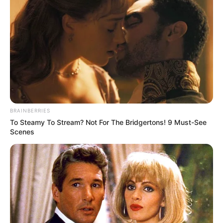
A feleség zokogva kimászik az ágy alól, és elolvassa, mit írt a férje a
levélhez.
– Szeretlek, Te hülye, kilátszott a lábad az ágy alól, elmentem
kenyérért!