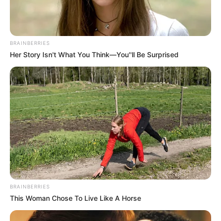
A férj hazajön, elolvassa a levelet, hozzáír egy sort, aztán elkezd
vidáman fütyörészni, és telefonál valakinek.
– Szia, drágám, ez a szerencsétlen végre rájött, hogy nincs közös
jövőnk, és végre eltűnik az életemből. Máris indulok hozzád.
Azzal a férj elmegy.