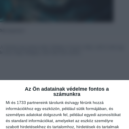
Mit képzelsz?
A feleség meg akarja tudni, hűséges-e hozzá a férje, ezért ír neki egy
levelet, hogy elhagyja, mert már nem szereti.
Az Ön adatainak védelme fontos a
számunkra
Mi és 1733 partnereink tárolunk és/vagy férünk hozzá
információkhoz egy eszközön, például sütik formájában, és
személyes adatokat dolgozunk fel, például egyedi azonosítókat
és standard információkat, amelyeket az eszköz személyre
szabott hirdetésekhez és tartalomhoz, hirdetések és tartalmak