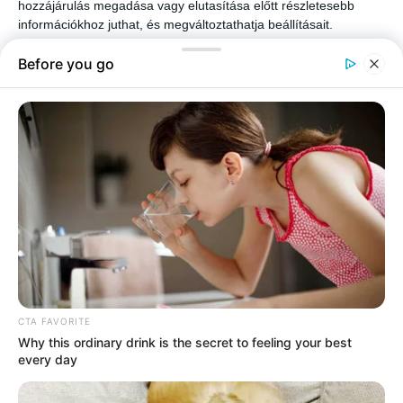
hozzájárulás megadása vagy elutasítása előtt részletesebb
információkhoz juthat, és megváltoztathatja beállításait.
Felhívjuk figyelmét, hogy személyes adatainak bizonyos
kezeléséhez nem feltétlenül szükséges az Ön hozzájárulása, de
jogában áll tiltakozni az ilyen jellegű adatkezelés ellen. A
beállításai csak erre a weboldalra érvényesek. Bármikor
megváltoztathatja a preferenciáit, vagy visszavonhatja
hozzájárulását, ha visszatér erre az oldalra, és rákattint az oldal
alján található "Adatvédelem" gombra.