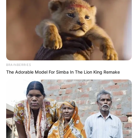
beállításai csak erre a weboldalra érvényesek. Bármikor
megváltoztathatja a preferenciáit, vagy visszavonhatja
hozzájárulását, ha visszatér erre az oldalra, és rákattint az oldal
alján található "Adatvédelem" gombra.