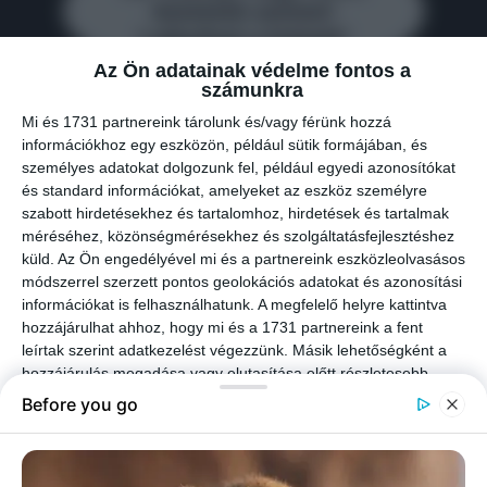
Az Ön adatainak védelme fontos a
számunkra
Mi és 1731 partnereink tárolunk és/vagy férünk hozzá
információkhoz egy eszközön, például sütik formájában, és
személyes adatokat dolgozunk fel, például egyedi azonosítókat
és standard információkat, amelyeket az eszköz személyre
szabott hirdetésekhez és tartalomhoz, hirdetések és tartalmak
méréséhez, közönségmérésekhez és szolgáltatásfejlesztéshez
küld.
Az Ön engedélyével mi és a partnereink eszközleolvasásos
módszerrel szerzett pontos geolokációs adatokat és azonosítási
információkat is felhasználhatunk. A megfelelő helyre kattintva
hozzájárulhat ahhoz, hogy mi és a 1731 partnereink a fent
leírtak szerint adatkezelést végezzünk. Másik lehetőségként a
hozzájárulás megadása vagy elutasítása előtt részletesebb
információkhoz juthat, és megváltoztathatja beállításait.
Felhívjuk figyelmét, hogy személyes adatainak bizonyos
kezeléséhez nem feltétlenül szükséges az Ön hozzájárulása, de
jogában áll tiltakozni az ilyen jellegű adatkezelés ellen. A