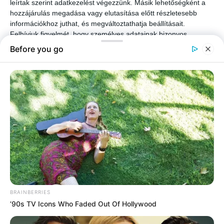
leírtak szerint adatkezelést végezzünk. Másik lehetőségként a
hozzájárulás megadása vagy elutasítása előtt részletesebb
információkhoz juthat, és megváltoztathatja beállításait.
Felhívjuk figyelmét, hogy személyes adatainak bizonyos
kezeléséhez nem feltétlenül szükséges az Ön hozzájárulása, de
jogában áll tiltakozni az ilyen jellegű adatkezelés ellen. A
beállításai csak erre a weboldalra érvényesek. Bármikor
megváltoztathatja a preferenciáit, vagy visszavonhatja
hozzájárulását, ha visszatér erre az oldalra, és rákattint az oldal
alján található "Adatvédelem" gombra.