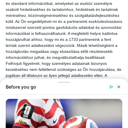
és standard információkat, amelyeket az eszköz személyre
szabott hirdetésekhez és tartalomhoz, hirdetések és tartalmak
méréséhez, közönségmérésekhez és szolgáltatásfejlesztéshez
küld.
Az Ön engedélyével mi és a partnereink eszközleolvasásos
módszerrel szerzett pontos geolokációs adatokat és azonosítási
információkat is felhasználhatunk. A megfelelő helyre kattintva
hozzájárulhat ahhoz, hogy mi és a 1733 partnereink a fent
leírtak szerint adatkezelést végezzünk. Másik lehetőségként a
hozzájárulás megadása vagy elutasítása előtt részletesebb
információkhoz juthat, és megváltoztathatja beállításait.
Felhívjuk figyelmét, hogy személyes adatainak bizonyos
kezeléséhez nem feltétlenül szükséges az Ön hozzájárulása, de
jogában áll tiltakozni az ilyen jellegű adatkezelés ellen. A
beállításai csak erre a weboldalra érvényesek. Bármikor
megváltoztathatja a preferenciáit, vagy visszavonhatja
hozzájárulását, ha visszatér erre az oldalra, és rákattint az oldal
alján található "Adatvédelem" gombra.
A pincér tudja a dolgát, kihoz egy finom bort az embernek. Látja ezt
egy másik ember is, aki marhapörköltet evett. Tanulván az előző ember
udvariasságából, ő is inni kér: