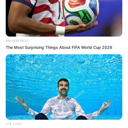
– Pincér! A marha inni akar!
+1 vicc:
A szőke nő pizzát rendel az étteremben.
– Hány szeletre óhajtja hogy vágjam? – kérdi udvariasan a felszolgáló
– 6 vagy 12 szeletre?
– Hatra. Tizenkettőt úgysem tudnék megenni.