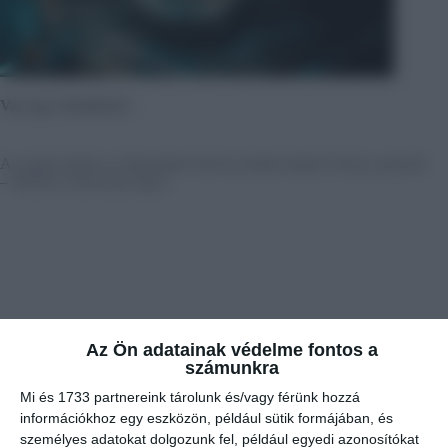
Van egy örömhírem!
Az egyik ember az étteremben halvacsoráját megéve hívja a pincért:
– Pincér! A hal úszni akar!
Az Ön adatainak védelme fontos a
számunkra
Mi és 1733 partnereink tárolunk és/vagy férünk hozzá
információkhoz egy eszközön, például sütik formájában, és
személyes adatokat dolgozunk fel, például egyedi azonosítókat