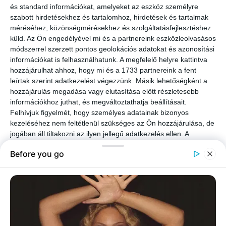
és standard információkat, amelyeket az eszköz személyre
szabott hirdetésekhez és tartalomhoz, hirdetések és tartalmak
méréséhez, közönségmérésekhez és szolgáltatásfejlesztéshez
küld.
Az Ön engedélyével mi és a partnereink eszközleolvasásos
módszerrel szerzett pontos geolokációs adatokat és azonosítási
információkat is felhasználhatunk. A megfelelő helyre kattintva
hozzájárulhat ahhoz, hogy mi és a 1733 partnereink a fent
leírtak szerint adatkezelést végezzünk. Másik lehetőségként a
hozzájárulás megadása vagy elutasítása előtt részletesebb
információkhoz juthat, és megváltoztathatja beállításait.
Felhívjuk figyelmét, hogy személyes adatainak bizonyos
kezeléséhez nem feltétlenül szükséges az Ön hozzájárulása, de
jogában áll tiltakozni az ilyen jellegű adatkezelés ellen. A
beállításai csak erre a weboldalra érvényesek. Bármikor
megváltoztathatja a preferenciáit, vagy visszavonhatja
hozzájárulását, ha visszatér erre az oldalra, és rákattint az oldal
alján található "Adatvédelem" gombra.
Miközben hazafelé autóznak, egész úton panaszkodik a férjének:
– Pedig most olyan jó formában voltam! Olyan izgatott vagyok, hogy