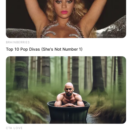
holnap biztos elrontom majd a választ!
Mikor hazaérnek, a férj szó nélkül eltűnik, majd három óra múlva
vigyorogva kerül elő:
– Nézd csak, nem volt olcsó, de sikerült megszereznem a holnapi
kérdést. Így hangzik: „Melyik egy férfi három legfontosabb testrésze?”
És a válasz rá: „Az agy, a szív és a pénisz.”