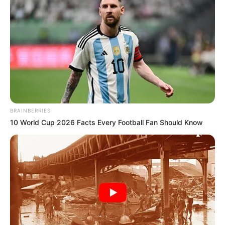
– Izé…. a szív.
– Bravó! És a harmadik?
– Öööö… áááá… mi is volt? Pedig a férjem az éjszaka a fejembe verte,
most is itt van a nyelvemen…