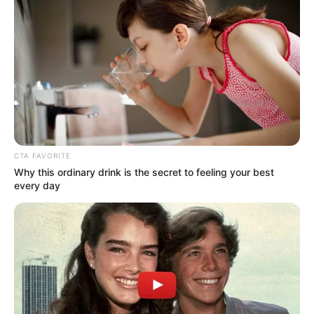
– Na, melyik egy férfi három legfontosabb testrésze?
– Az agy… a szív… és a pénisz – motyogja az asszony félálomban.
Ugyanezt megismétlik hajnal egykor és háromkor is.
A vetélkedőn aztán a műsorvezető felteszi a döntő kérdést:
– Nos, a kérdés így hangzik: „Melyik egy férfi három legfontosabb
testrésze?”
– Öööö, az agy – hebegi a nő izgatottan.
– Úgy van! – kiáltja a műsorvezető.