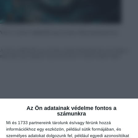
VICC: A tévés vetélkedőn egy nő már a főnyereménynél tart
A tévés vetélkedőn egy nő már a főnyereménynél tart, ám elfogy a
műsoridő, így másnap vissza kell térnie az utolsó kérdés miatt.
Az Ön adatainak védelme fontos a
számunkra
Mi és 1733 partnereink tárolunk és/vagy férünk hozzá
információkhoz egy eszközön, például sütik formájában, és
személyes adatokat dolgozunk fel, például egyedi azonosítókat