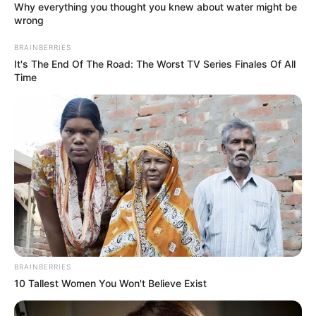
Az asszony megörül, lefekszenek aludni.
Éjfél körül a férj felrázza a feleségét: